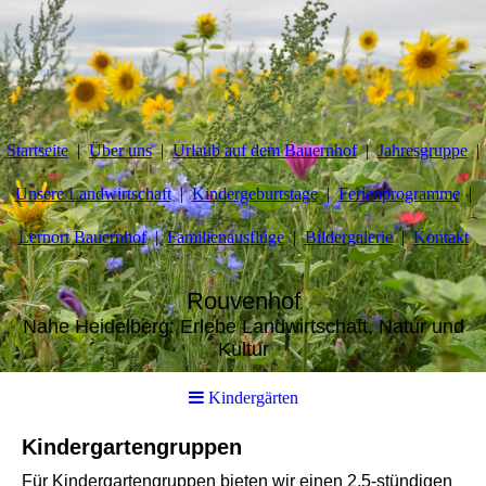
Startseite
Über uns
Urlaub auf dem Bauernhof
Jahresgruppe
Unsere Landwirtschaft
Kindergeburtstage
Ferienprogramme
Lernort Bauernhof
Familienausflüge
Bildergalerie
Kontakt
Rouvenhof
Nahe Heidelberg: Erlebe Landwirtschaft, Natur und
Kultur
Kindergärten
Kindergartengruppen
Für Kindergartengruppen bieten wir einen 2,5-stündigen