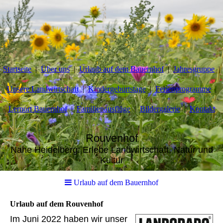
Startseite
Über uns
Urlaub auf dem Bauernhof
Jahresgruppe
Unsere Landwirtschaft
Kindergeburtstage
Ferienprogramme
Lernort Bauernhof
Familienausflüge
Bildergalerie
Kontakt
Rouvenhof
Nahe Heidelberg: Erlebe Landwirtschaft, Natur und
Kultur
Urlaub auf dem Bauernhof
Urlaub auf dem Rouvenhof
Im Juni 2022 haben wir unser